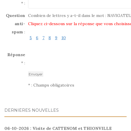
* :
Question
Combien de lettres y a-t-il dans le mot : NAVIGATE
anti-
Cliquez ci-dessous sur la réponse que vous choisiss
spam
:
5
6
7
8
9
10
Réponse
* :
* : Champs obligatoires
DERNIÈRES NOUVELLES
06-10-2026 : Visite de CATTENOM et THIONVILLE